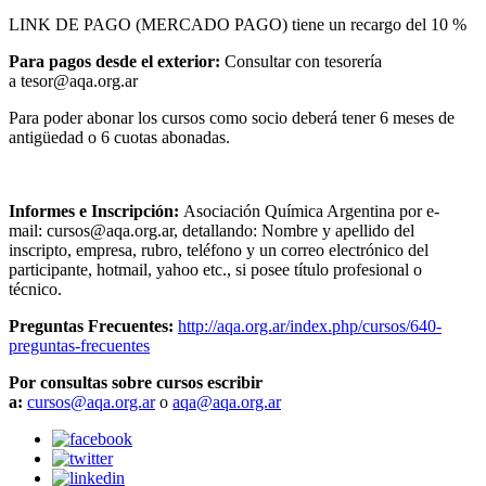
LINK DE PAGO (MERCADO PAGO) tiene un recargo del 10 %
Para pagos desde el exterior:
Consultar con tesorería
a
tesor@aqa.org.ar
Para poder abonar los cursos como socio deberá tener 6 meses de
antigüedad o 6 cuotas abonadas.
Informes e Inscripción:
Asociación Química Argentina por e-
mail:
cursos@aqa.org.ar
, detallando: Nombre y apellido del
inscripto, empresa, rubro, teléfono y un correo electrónico del
participante, hotmail, yahoo etc., si posee título profesional o
técnico.
Preguntas Frecuentes:
http://aqa.org.ar/index.php/cursos/640-
preguntas-frecuentes
Por consultas sobre cursos escribir
a:
cursos@aqa.org.ar
o
aqa@aqa.org.ar