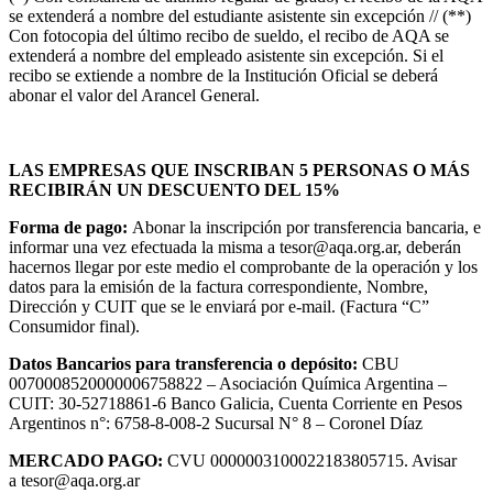
se extenderá a nombre del estudiante asistente sin excepción // (**)
Con fotocopia del último recibo de sueldo, el recibo de AQA se
extenderá a nombre del empleado asistente sin excepción. Si el
recibo se extiende a nombre de la Institución Oficial se deberá
abonar el valor del Arancel General.
LAS EMPRESAS QUE INSCRIBAN 5 PERSONAS O MÁS
RECIBIRÁN UN DESCUENTO DEL 15%
Forma de pago:
Abonar la inscripción por transferencia bancaria, e
informar una vez efectuada la misma a
tesor@aqa.org.ar
, deberán
hacernos llegar por este medio el comprobante de la operación y los
datos para la emisión de la factura correspondiente, Nombre,
Dirección y CUIT que se le enviará por e-mail. (Factura “C”
Consumidor final).
Datos Bancarios para transferencia o depósito:
CBU
0070008520000006758822 – Asociación Química Argentina –
CUIT: 30-52718861-6 Banco Galicia, Cuenta Corriente en Pesos
Argentinos n°: 6758-8-008-2 Sucursal N° 8 – Coronel Díaz
MERCADO PAGO:
CVU 0000003100022183805715. Avisar
a
tesor@aqa.org.ar