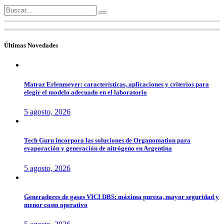
Search
for:
Últimas Novedades
Matraz Erlenmeyer: características, aplicaciones y criterios para
elegir el modelo adecuado en el laboratorio
5 agosto, 2026
Tech Guru incorpora las soluciones de Organomation para
evaporación y generación de nitrógeno en Argentina
5 agosto, 2026
Generadores de gases VICI DBS: máxima pureza, mayor seguridad y
menor costo operativo