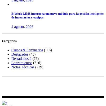
5 agosto, 2026
BiWork LIMS incorpora un nuevo módulo para la gestión inteligente
de inventarios y equipos
4 agosto, 2026
Categorías
Cursos & Seminarios
(116)
Destacados
(45)
Destadados 2
(77)
Lanzamientos
(216)
Notas Técnicas
(239)