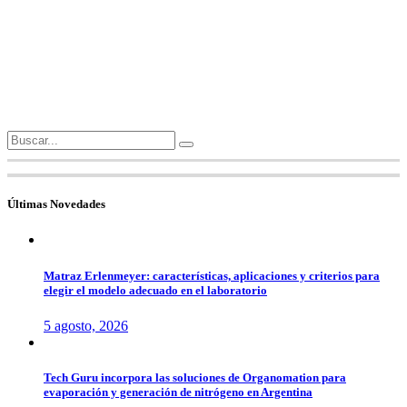
Search
for:
Últimas Novedades
Matraz Erlenmeyer: características, aplicaciones y criterios para
elegir el modelo adecuado en el laboratorio
5 agosto, 2026
Tech Guru incorpora las soluciones de Organomation para
evaporación y generación de nitrógeno en Argentina