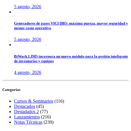
5 agosto, 2026
Generadores de gases VICI DBS: máxima pureza, mayor seguridad y
menor costo operativo
5 agosto, 2026
BiWork LIMS incorpora un nuevo módulo para la gestión inteligente
de inventarios y equipos
4 agosto, 2026
Categorías
Cursos & Seminarios
(116)
Destacados
(45)
Destadados 2
(77)
Lanzamientos
(216)
Notas Técnicas
(239)