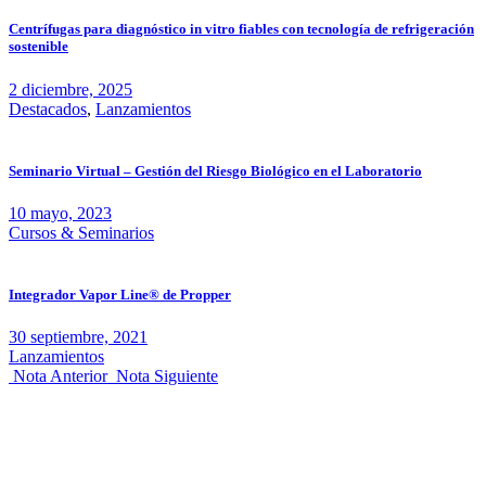
Centrífugas para diagnóstico in vitro fiables con tecnología de refrigeración
sostenible
2 diciembre, 2025
Destacados
,
Lanzamientos
Seminario Virtual – Gestión del Riesgo Biológico en el Laboratorio
10 mayo, 2023
Cursos & Seminarios
Integrador Vapor Line® de Propper
30 septiembre, 2021
Lanzamientos
Nota Anterior
Nota Siguiente