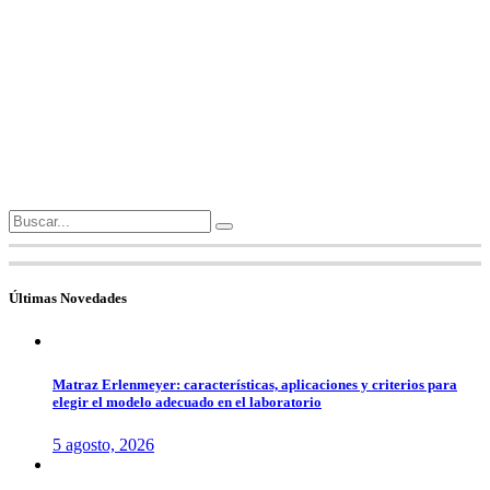
Search
for:
Últimas Novedades
Matraz Erlenmeyer: características, aplicaciones y criterios para
elegir el modelo adecuado en el laboratorio
5 agosto, 2026