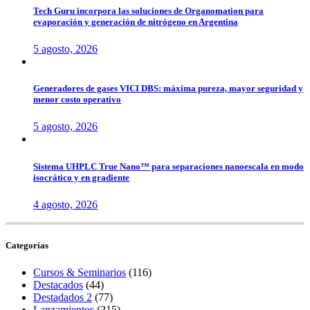
Tech Guru incorpora las soluciones de Organomation para
evaporación y generación de nitrógeno en Argentina
5 agosto, 2026
Generadores de gases VICI DBS: máxima pureza, mayor seguridad y
menor costo operativo
5 agosto, 2026
Sistema UHPLC True Nano™ para separaciones nanoescala en modo
isocrático y en gradiente
4 agosto, 2026
Categorías
Cursos & Seminarios
(116)
Destacados
(44)
Destadados 2
(77)
Lanzamientos
(215)