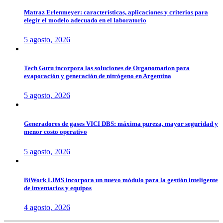
Matraz Erlenmeyer: características, aplicaciones y criterios para
elegir el modelo adecuado en el laboratorio
5 agosto, 2026
Tech Guru incorpora las soluciones de Organomation para
evaporación y generación de nitrógeno en Argentina
5 agosto, 2026
Generadores de gases VICI DBS: máxima pureza, mayor seguridad y
menor costo operativo
5 agosto, 2026
BiWork LIMS incorpora un nuevo módulo para la gestión inteligente
de inventarios y equipos
4 agosto, 2026