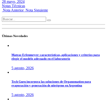
28 mayo, 2024
Notas Técnicas
Nota Anterior
Nota Siguiente
Search
for:
Últimas Novedades
Matraz Erlenmeyer: características, aplicaciones y criterios para
elegir el modelo adecuado en el laboratorio
5 agosto, 2026
Tech Guru incorpora las soluciones de Organomation para
evaporación y generación de nitrógeno en Argentina
5 agosto, 2026