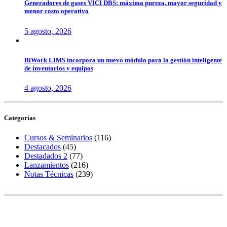
Generadores de gases VICI DBS: máxima pureza, mayor seguridad y
menor costo operativo
5 agosto, 2026
BiWork LIMS incorpora un nuevo módulo para la gestión inteligente
de inventarios y equipos
4 agosto, 2026
Categorías
Cursos & Seminarios
(116)
Destacados
(45)
Destadados 2
(77)
Lanzamientos
(216)
Notas Técnicas
(239)