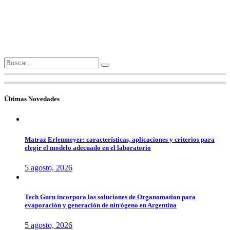
Search
for:
Últimas Novedades
Matraz Erlenmeyer: características, aplicaciones y criterios para
elegir el modelo adecuado en el laboratorio
5 agosto, 2026
Tech Guru incorpora las soluciones de Organomation para
evaporación y generación de nitrógeno en Argentina
5 agosto, 2026