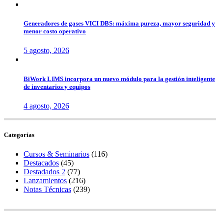
Generadores de gases VICI DBS: máxima pureza, mayor seguridad y
menor costo operativo
5 agosto, 2026
BiWork LIMS incorpora un nuevo módulo para la gestión inteligente
de inventarios y equipos
4 agosto, 2026
Categorías
Cursos & Seminarios
(116)
Destacados
(45)
Destadados 2
(77)
Lanzamientos
(216)
Notas Técnicas
(239)