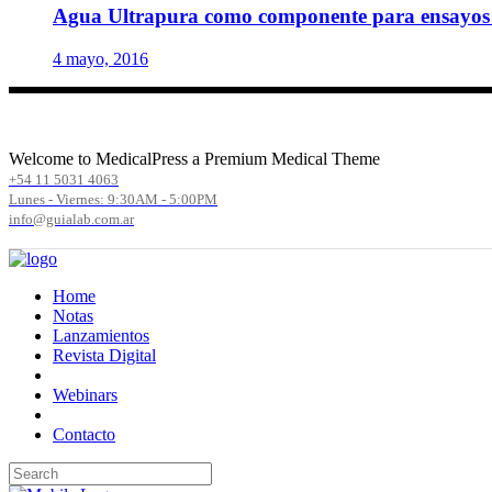
Agua Ultrapura como componente para ensayos 
4 mayo, 2016
Welcome to MedicalPress a Premium Medical Theme
+54 11 5031 4063
Lunes - Viernes: 9:30AM - 5:00PM
info@guialab.com.ar
Home
Notas
Lanzamientos
Revista Digital
Webinars
Contacto