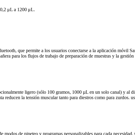
 0,2 μL a 1200 μL.
etooth, que permite a los usuarios conectarse a la aplicación móvil Sart
añera para los flujos de trabajo de preparación de muestras y la gestión 
pcionalmente ligero (sólo 100 gramos, 1000 µL en un solo canal) y al d
nta reducen la tensión muscular tanto para diestros como para zurdos. 
n de modos de pipeteo y programas personalizables para cada necesidad.