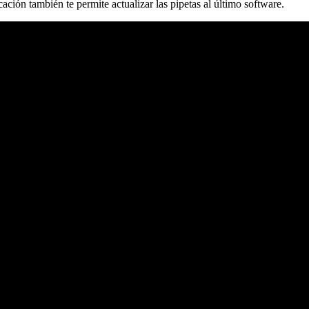
ación también te permite actualizar las pipetas al último software.