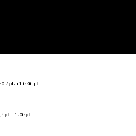
 0,2 µL a 10 000 µL.
,2 μL a 1200 μL.