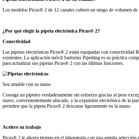
Los modelos Picus® 2 de 12 canales cubren un rango de volumen de
¿Por qué elegir la pipeta electrónica Picus® 2?
Conectividad
Las pipetas electrónicas Picus® 2 están equipadas con conectividad Blu
existentes. La aplicación móvil Sartorius Pipetting es su práctica comp
para actualizar sus pipetas Picus® 2 con las últimas funciones.
Sea amable con su mano
Consiga un pipeteo verdaderamente sin esfuerzo gracias al peso exce
suave, convenientemente ubicado, y la expulsión electrónica de la pu
permiten que la pipeta Picus® 2 descanse ligeramente en la mano.
Acelere su trabajo
Picus® 2 le ahorra tiempo en el laboratorio con una amplia selecció