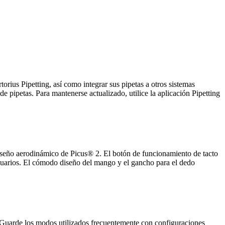
orius Pipetting, así como integrar sus pipetas a otros sistemas
de pipetas. Para mantenerse actualizado, utilice la aplicación Pipetting
iseño aerodinámico de Picus® 2. El botón de funcionamiento de tacto
usuarios. El cómodo diseño del mango y el gancho para el dedo
 Guarde los modos utilizados frecuentemente con configuraciones