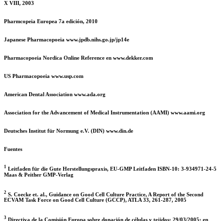
X VIII, 2003
Pharmcopeia Europea 7a edición, 2010
Japanese Pharmacopoeia www.jpdb.nihs.go.jp/jp14e
Pharmacopoeia Nordica Online Reference en www.dekker.com
US Pharmacopoeia www.usp.com
American Dental Association www.ada.org
Association for the Advancement of Medical Instrumentation (AAMI) www.aami.org
Deutsches Institut für Normung e.V. (DIN) www.din.de
Fuentes
1
Leitfaden für die Gute Herstellungspraxis, EU-GMP Leitfaden ISBN-10: 3-934971-24-5
Maas & Peither GMP-Verlag
2
S. Coecke et. al., Guidance on Good Cell Culture Practice, A Report of the Second
ECVAM Task Force on Good Cell Culture (GCCP), ATLA 33, 261-287, 2005
3
Directiva de la Comisión Europa sobre donación de células y tejidos: 29/03/2005: en