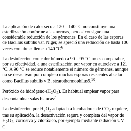
La aplicación de calor seco a 120 – 140 °C no constituye una
esterilización conforme a las normas, pero sí consigue una
considerable reducción de los gérmenes. En el caso de las esporas
de Bacillus subtilis var. Niger, se apreció una reducción de hasta 106
6
veces con aire caliente a 140 °C
.
La desinfección con calor húmedo a 90 – 95 °C no es comparable,
por su efectividad, a una esterilización por vapor en autoclave a 121
°C. A 90 °C se reduce notablemente el número de gérmenes, aunque
no se desactivan por completo muchas esporas resistentes al calor
10
como Bacillus subtilis y B. stearothermophilus5,
.
Peróxido de hidrógeno-(H
O
). Es habitual emplear vapor para
2
2
7
descontaminar salas blancas
.
La desinfección por H
O
adaptada a incubadoras de CO
requiere,
2
2
2
tras su aplicación, la desactivación segura y completa del vapor de
H
O
, corrosivo y citotóxico, por ejemplo mediante radiación UV-
2
2
C.