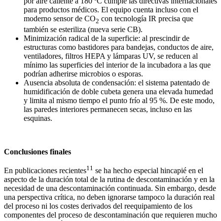
por aire caliente a 180 ºC cumple las directivas internacionales
para productos médicos. El equipo cuenta incluso con el
moderno sensor de CO
con tecnología IR precisa que
2
también se esteriliza (nueva serie CB).
Minimización radical de la superficie: al prescindir de
estructuras como bastidores para bandejas, conductos de aire,
ventiladores, filtros HEPA y lámparas UV, se reducen al
mínimo las superficies del interior de la incubadora a las que
podrían adherirse microbios o esporas.
Ausencia absoluta de condensación: el sistema patentado de
humidificación de doble cubeta genera una elevada humedad
y limita al mismo tiempo el punto frío al 95 %. De este modo,
las paredes interiores permanecen secas, incluso en las
esquinas.
Conclusiones finales
11
En publicaciones recientes
se ha hecho especial hincapié en el
aspecto de la duración total de la rutina de descontaminación y en la
necesidad de una descontaminación continuada. Sin embargo, desde
una perspectiva crítica, no deben ignorarse tampoco la duración real
del proceso ni los costes derivados del reequipamiento de los
componentes del proceso de descontaminación que requieren mucho