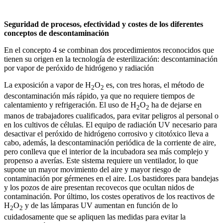
Seguridad de procesos, efectividad y costes de los diferentes
conceptos de descontaminación
En el concepto 4 se combinan dos procedimientos reconocidos que
tienen su origen en la tecnología de esterilización: descontaminación
por vapor de peróxido de hidrógeno y radiación
La exposición a vapor de H
O
es, con tres horas, el método de
2
2
descontaminación más rápido, ya que no requiere tiempos de
calentamiento y refrigeración. El uso de H
O
ha de dejarse en
2
2
manos de trabajadores cualificados, para evitar peligros al personal o
en los cultivos de células. El equipo de radiación UV necesario para
desactivar el peróxido de hidrógeno corrosivo y citotóxico lleva a
cabo, además, la descontaminación periódica de la corriente de aire,
pero conlleva que el interior de la incubadora sea más complejo y
propenso a averías. Este sistema requiere un ventilador, lo que
supone un mayor movimiento del aire y mayor riesgo de
contaminación por gérmenes en el aire. Los bastidores para bandejas
y los pozos de aire presentan recovecos que ocultan nidos de
contaminación. Por último, los costes operativos de los reactivos de
H
O
y de las lámparas UV aumentan en función de lo
2
2
cuidadosamente que se apliquen las medidas para evitar la