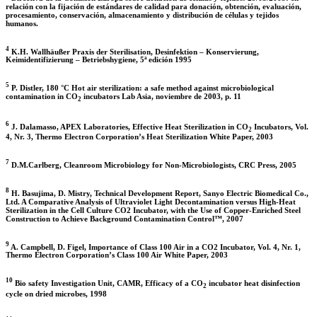
relación con la fijación de estándares de calidad para donación, obtención, evaluación,
procesamiento, conservación, almacenamiento y distribución de células y tejidos
humanos.
4
K.H. Wallhäußer Praxis der Sterilisation, Desinfektion – Konservierung,
Keimidentifizierung – Betriebshygiene, 5ª edición 1995
5
P. Distler, 180 °C Hot air sterilization: a safe method against microbiological
contamination in CO
incubators Lab Asia, noviembre de 2003, p. 11
2
6
J. Dalamasso, APEX Laboratories, Effective Heat Sterilization in CO
Incubators, Vol.
2
4, Nr. 3, Thermo Electron Corporation’s Heat Sterilization White Paper, 2003
7
D.M.Carlberg, Cleanroom Microbiology for Non-Microbiologists, CRC Press, 2005
8
H. Basujima, D. Mistry, Technical Development Report, Sanyo Electric Biomedical Co.,
Ltd. A Comparative Analysis of Ultraviolet Light Decontamination versus High-Heat
Sterilization in the Cell Culture CO2 Incubator, with the Use of Copper-Enriched Steel
Construction to Achieve Background Contamination Control™, 2007
9
A. Campbell, D. Figel, Importance of Class 100 Air in a CO2 Incubator, Vol. 4, Nr. 1,
Thermo Electron Corporation’s Class 100 Air White Paper, 2003
10
Bio safety Investigation Unit, CAMR, Efficacy of a CO
incubator heat disinfection
2
cycle on dried microbes, 1998