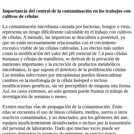
Importancia del control de la contaminación en los trabajos con
cultivos de células
La contaminación microbiana causada por bacterias, hongos o virus,
representa un riesgo difícilmente calculable en el trabajo con cultivos
de células. A menudo, las impurezas se descubren a posteriori, ya
que no están necesariamente relacionadas con el crecimiento
excesivo visible de las células cultivadas. Los efectos más sutiles
como la modificación del valor del pH esencial de 7,4 para células
humanas y células de mamíferos, se derivan de la privación de
nutrientes importantes y la excreción de productos metabólicos
microbianos, lo que supone el deterioro de la proliferación celular.
Las temidas infecciones por micoplasmas pueden desencadenar
cambios en la morfología de la célula huésped o incluso
modificaciones genéticas, sin ser perceptibles de ninguna otra forma.
Así, en casos extremos, un solo germen puede frustrar el trabajo de
investigación de semanas o meses.
Existen muchas vías de propagación de la contaminación. Entre
ellas se encuentra el uso de líneas celulares, medios, sueros u otros
reactivos contaminados, y no detectados, por los gérmenes del aire,
equipos insuficientemente desinfectados o incluso por la transmisión
del personal de laboratorio. Dado que muchas veces puede ser
costoso demostrar la ausencia de gérmenes, es preciso tomar