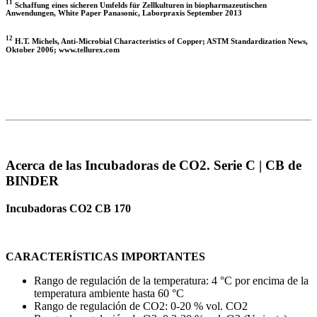
11
Schaffung eines sicheren Umfelds für Zellkulturen in biopharmazeutischen
Anwendungen, White Paper Panasonic, Laborpraxis September 2013
12
H.T. Michels, Anti-Microbial Characteristics of Copper; ASTM Standardization News,
Oktober 2006; www.tellurex.com
Acerca de las Incubadoras de CO2. Serie C | CB de
BINDER
Incubadoras CO2 CB 170
CARACTERÍSTICAS IMPORTANTES
Rango de regulación de la temperatura: 4 °C por encima de la
temperatura ambiente hasta 60 °C
Rango de regulación de CO2: 0-20 % vol. CO2