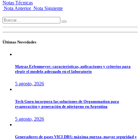
Notas Técnicas
Nota Anterior
Nota Siguiente
Search
for:
Últimas Novedades
Matraz Erlenmeyer: características, aplicaciones y criterios para
elegir el modelo adecuado en el laboratorio
5 agosto, 2026
Tech Guru incorpora las soluciones de Organomation para
evaporación y generación de nitrógeno en Argentina
5 agosto, 2026
Generadores de gases VICI DBS: máxima pureza, mayor seguridad y