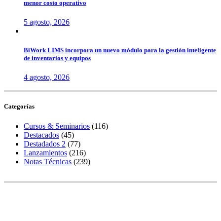
menor costo operativo
5 agosto, 2026
BiWork LIMS incorpora un nuevo módulo para la gestión inteligente
de inventarios y equipos
4 agosto, 2026
Categorías
Cursos & Seminarios
(116)
Destacados
(45)
Destadados 2
(77)
Lanzamientos
(216)
Notas Técnicas
(239)