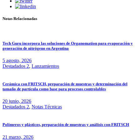
Notas Relacionadas
Tech Guru incorpora las soluciones de Organomation para evaporación y
generación de nitrógeno en Argentina
5 agosto, 2026
Destadados 2
,
Lanzamientos
Cerámica con FRITSCH, preparación de muestras y determinación del
tamaño de partícula como base para procesos controlables
20 junio, 2026
Destadados 2
,
Notas Técnicas
Polímeros y plásticos, preparación de muestras y análisis con FRITSCH
21 marzo, 2026