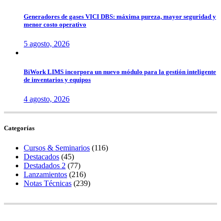
Generadores de gases VICI DBS: máxima pureza, mayor seguridad y
menor costo operativo
5 agosto, 2026
BiWork LIMS incorpora un nuevo módulo para la gestión inteligente
de inventarios y equipos
4 agosto, 2026
Categorías
Cursos & Seminarios
(116)
Destacados
(45)
Destadados 2
(77)
Lanzamientos
(216)
Notas Técnicas
(239)