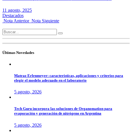
11 agosto, 2025
Destacados
Nota Anterior
Nota Siguiente
Search
for:
Últimas Novedades
Matraz Erlenmeyer: características, aplicaciones y criterios para
elegir el modelo adecuado en el laboratorio
5 agosto, 2026
Tech Guru incorpora las soluciones de Organomation para
evaporación y generación de nitrógeno en Argentina
5 agosto, 2026