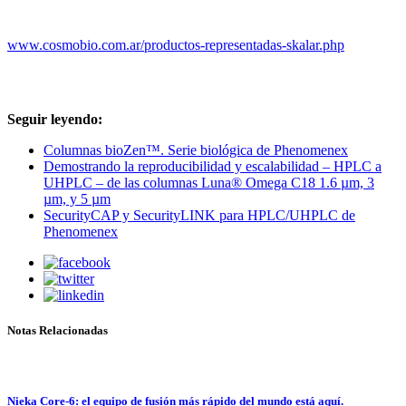
www.cosmobio.com.ar/productos-representadas-skalar.php
Seguir leyendo:
Columnas bioZen™. Serie biológica de Phenomenex
Demostrando la reproducibilidad y escalabilidad – HPLC a
UHPLC – de las columnas Luna® Omega C18 1.6 µm, 3
µm, y 5 µm
SecurityCAP y SecurityLINK para HPLC/UHPLC de
Phenomenex
Notas Relacionadas
Nieka Core-6: el equipo de fusión más rápido del mundo está aquí.