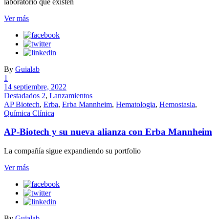
laboratorio que existen
Ver más
By
Guialab
1
14 septiembre, 2022
Destadados 2
,
Lanzamientos
AP Biotech
,
Erba
,
Erba Mannheim
,
Hematologia
,
Hemostasia
,
Química Clínica
AP-Biotech y su nueva alianza con Erba Mannheim
La compañía sigue expandiendo su portfolio
Ver más
By
Guialab