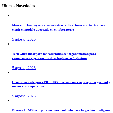
Últimas Novedades
Matraz Erlenmeyer: características, aplicaciones y criterios para
elegir el modelo adecuado en el laboratorio
5 agosto, 2026
Tech Guru incorpora las soluciones de Organomation para
evaporación y generación de nitrógeno en Argentina
5 agosto, 2026
Generadores de gases VICI DBS: máxima pureza, mayor seguridad y
menor costo operativo
5 agosto, 2026
BiWork LIMS incorpora un nuevo módulo para la gestión inteligente