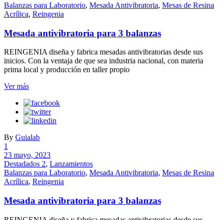
Balanzas para Laboratorio
,
Mesada Antivibratoria
,
Mesas de Resina
Acrílica
,
Reingenia
Mesada antivibratoria para 3 balanzas
REINGENIA diseña y fabrica mesadas antivibratorias desde sus
inicios. Con la ventaja de que sea industria nacional, con materia
prima local y producción en taller propio
Ver más
By
Guialab
1
23 mayo, 2023
Destadados 2
,
Lanzamientos
Balanzas para Laboratorio
,
Mesada Antivibratoria
,
Mesas de Resina
Acrílica
,
Reingenia
Mesada antivibratoria para 3 balanzas
REINGENIA diseña y fabrica mesadas antivibratorias desde sus