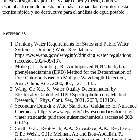
niveles designados por la EPA para cloro y hierro, como se
esperaba, lo que demuestra aún más la capacidad de utilizar esta
técnica rápida y no destructiva para el análisis de agua potable.
Referencias
Drinking Water Requirements for States and Public Water
Systems – Drinking Water Regulations,
https://www.epa.gov/dwreginfo/drinking-water-regulations
(accessed 2024-09-13).
Moberg, L.; Karlberg, B., An Improved N,N’-diethyl-p-
phenylenediamine (DPD) Method for the Determination of
Free Chlorine Based on Multiple Wavelength Detection,
Anal. Chim. Acta, 2000, 407, 127 – 133.
Wang, G.; Xie, S., Water Quality Determination by
Electrically Controlled DPD Spectrophotometry Method
Research, J. Phys. Conf. Ser., 2021, 2033, 012106.
Secondary Drinking Water Standards: Guidance for Nuisance
Chemicals, https:// www.epa.gov/sdwa/secondary-drinking-
water-standards-guidance-nuisancechemicals (accessed 2024-
09-13).
Smith, G.L.; Reutovich, A.A.; Srivastava, A.K.; Reichard,
R.E.; Welsh, C.H.; Melman, A.; and Bou-Abdallah, F.,
Complexation of Ferrous Ions by Ferrozine, 2,2’-bipyridine