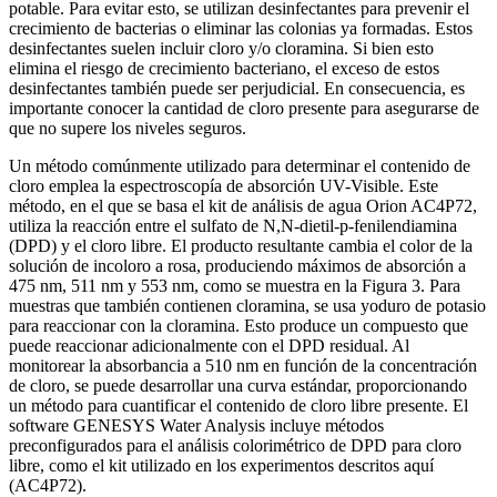
potable. Para evitar esto, se utilizan desinfectantes para prevenir el
crecimiento de bacterias o eliminar las colonias ya formadas. Estos
desinfectantes suelen incluir cloro y/o cloramina. Si bien esto
elimina el riesgo de crecimiento bacteriano, el exceso de estos
desinfectantes también puede ser perjudicial. En consecuencia, es
importante conocer la cantidad de cloro presente para asegurarse de
que no supere los niveles seguros.
Un método comúnmente utilizado para determinar el contenido de
cloro emplea la espectroscopía de absorción UV-Visible. Este
método, en el que se basa el kit de análisis de agua Orion AC4P72,
utiliza la reacción entre el sulfato de N,N-dietil-p-fenilendiamina
(DPD) y el cloro libre. El producto resultante cambia el color de la
solución de incoloro a rosa, produciendo máximos de absorción a
475 nm, 511 nm y 553 nm, como se muestra en la Figura 3. Para
muestras que también contienen cloramina, se usa yoduro de potasio
para reaccionar con la cloramina. Esto produce un compuesto que
puede reaccionar adicionalmente con el DPD residual. Al
monitorear la absorbancia a 510 nm en función de la concentración
de cloro, se puede desarrollar una curva estándar, proporcionando
un método para cuantificar el contenido de cloro libre presente. El
software GENESYS Water Analysis incluye métodos
preconfigurados para el análisis colorimétrico de DPD para cloro
libre, como el kit utilizado en los experimentos descritos aquí
(AC4P72).