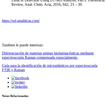
Limit of Detection Using LC-MS Analysis, Part I: Theoretical
Review, Anal. Chim. Acta, 2016, 942, 23 – 39.
https://sol-analiticas.com/
Tambien le puede interesar:
Diferenciación de materias primas biofarmacéuticas mediante
espectroscopía Raman compensada espacialmente.
Guía para la identificación de microplásticos por espectroscopía
FTIR y Raman
Notas Relacionadas