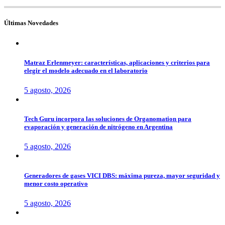
Últimas Novedades
Matraz Erlenmeyer: características, aplicaciones y criterios para
elegir el modelo adecuado en el laboratorio
5 agosto, 2026
Tech Guru incorpora las soluciones de Organomation para
evaporación y generación de nitrógeno en Argentina
5 agosto, 2026
Generadores de gases VICI DBS: máxima pureza, mayor seguridad y
menor costo operativo
5 agosto, 2026