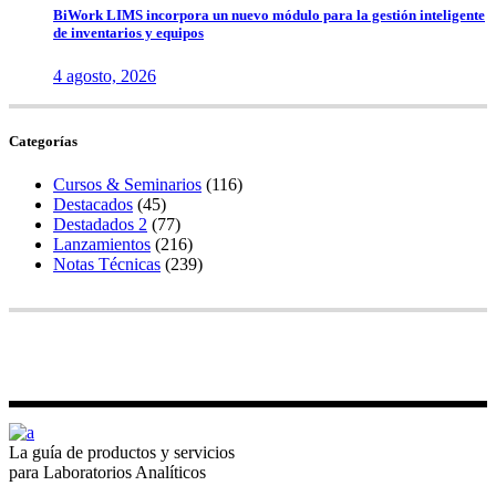
BiWork LIMS incorpora un nuevo módulo para la gestión inteligente
de inventarios y equipos
4 agosto, 2026
Categorías
Cursos & Seminarios
(116)
Destacados
(45)
Destadados 2
(77)
Lanzamientos
(216)
Notas Técnicas
(239)
La guía de productos y servicios
para Laboratorios Analíticos