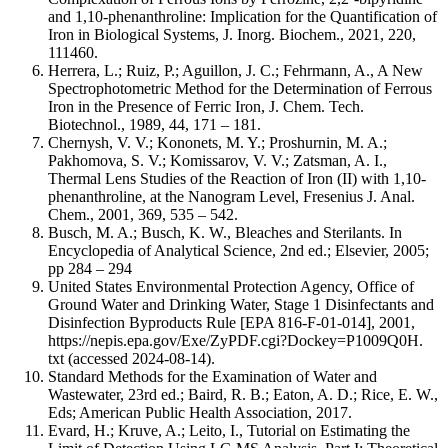
and 1,10-phenanthroline: Implication for the Quantification of
Iron in Biological Systems, J. Inorg. Biochem., 2021, 220,
111460.
Herrera, L.; Ruiz, P.; Aguillon, J. C.; Fehrmann, A., A New
Spectrophotometric Method for the Determination of Ferrous
Iron in the Presence of Ferric Iron, J. Chem. Tech.
Biotechnol., 1989, 44, 171 – 181.
Chernysh, V. V.; Kononets, M. Y.; Proshurnin, M. A.;
Pakhomova, S. V.; Komissarov, V. V.; Zatsman, A. I.,
Thermal Lens Studies of the Reaction of Iron (II) with 1,10-
phenanthroline, at the Nanogram Level, Fresenius J. Anal.
Chem., 2001, 369, 535 – 542.
Busch, M. A.; Busch, K. W., Bleaches and Sterilants. In
Encyclopedia of Analytical Science, 2nd ed.; Elsevier, 2005;
pp 284 – 294
United States Environmental Protection Agency, Office of
Ground Water and Drinking Water, Stage 1 Disinfectants and
Disinfection Byproducts Rule [EPA 816-F-01-014], 2001,
https://nepis.epa.gov/Exe/ZyPDF.cgi?Dockey=P1009Q0H.
txt (accessed 2024-08-14).
Standard Methods for the Examination of Water and
Wastewater, 23rd ed.; Baird, R. B.; Eaton, A. D.; Rice, E. W.,
Eds; American Public Health Association, 2017.
Evard, H.; Kruve, A.; Leito, I., Tutorial on Estimating the