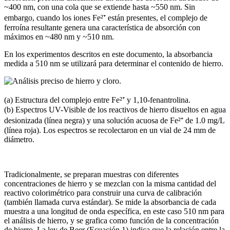
~400 nm, con una cola que se extiende hasta ~550 nm. Sin
embargo, cuando los iones Fe²⁺ están presentes, el complejo de
ferroína resultante genera una característica de absorción con
máximos en ~480 nm y ~510 nm.
En los experimentos descritos en este documento, la absorbancia
medida a 510 nm se utilizará para determinar el contenido de hierro.
(a) Estructura del complejo entre Fe²⁺ y 1,10-fenantrolina.
(b) Espectros UV-Visible de los reactivos de hierro disueltos en agua
desionizada (línea negra) y una solución acuosa de Fe²⁺ de 1.0 mg/L
(línea roja). Los espectros se recolectaron en un vial de 24 mm de
diámetro.
Tradicionalmente, se preparan muestras con diferentes
concentraciones de hierro y se mezclan con la misma cantidad del
reactivo colorimétrico para construir una curva de calibración
(también llamada curva estándar). Se mide la absorbancia de cada
muestra a una longitud de onda específica, en este caso 510 nm para
el análisis de hierro, y se grafica como función de la concentración
de hierro. La ley de Beer (Ecuación 1) indica que la relación entre la