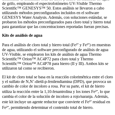
de grifo, empleando el espectrofotómetro UV-Visible Thermo
Scientific™ GENESYS™ 50. Estos análisis se llevaron a cabo
utilizando métodos preconfigurados incluidos en el software
GENESYS Water Analysis. Además, con soluciones estándar, se
probaron los métodos preconfigurados para cloro total y hierro total
para garantizar que las concentraciones reportadas fueran precisas.
Kits de análisis de agua
Para el análisis de cloro total y hierro total (Fe²⁺ y Fe³⁺) en muestras
de agua, utilizando el software preconfigurado de análisis de agua
UV-Visible, se emplearon los kits de análisis de agua Thermo
Scientific™ Orion™ AC4P72 para cloro total y Thermo
Scientific™ Orion™ AC4P78 para hierro (II y III). Ambos kits se
utilizaron tal como se recibieron.
El kit de cloro total se basa en la reacción colorimétrica entre el cloro
y el sulfato de N,N’-dietil-p-fenilendiamina (DPD), que provoca un
cambio de color de incoloro a rosa. Por su parte, el kit de hierro
utiliza la reacción entre la 1,10-fenantrolina y los iones Fe²⁺, lo que
cambia el color de la solución de incoloro a rojo/naranja. Además,
este kit incluye un agente reductor que convierte el Fe³⁺ residual en
Fe²⁺, permitiendo determinar el contenido total de hierro.