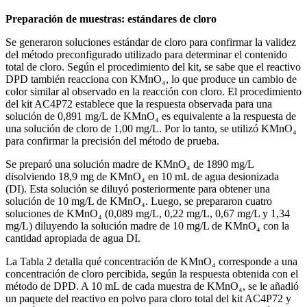
Preparación de muestras: estándares de cloro
Se generaron soluciones estándar de cloro para confirmar la validez
del método preconfigurado utilizado para determinar el contenido
total de cloro. Según el procedimiento del kit, se sabe que el reactivo
DPD también reacciona con KMnO₄, lo que produce un cambio de
color similar al observado en la reacción con cloro. El procedimiento
del kit AC4P72 establece que la respuesta observada para una
solución de 0,891 mg/L de KMnO₄ es equivalente a la respuesta de
una solución de cloro de 1,00 mg/L. Por lo tanto, se utilizó KMnO₄
para confirmar la precisión del método de prueba.
Se preparó una solución madre de KMnO₄ de 1890 mg/L
disolviendo 18,9 mg de KMnO₄ en 10 mL de agua desionizada
(DI). Esta solución se diluyó posteriormente para obtener una
solución de 10 mg/L de KMnO₄. Luego, se prepararon cuatro
soluciones de KMnO₄ (0,089 mg/L, 0,22 mg/L, 0,67 mg/L y 1,34
mg/L) diluyendo la solución madre de 10 mg/L de KMnO₄ con la
cantidad apropiada de agua DI.
La Tabla 2 detalla qué concentración de KMnO₄ corresponde a una
concentración de cloro percibida, según la respuesta obtenida con el
método de DPD. A 10 mL de cada muestra de KMnO₄, se le añadió
un paquete del reactivo en polvo para cloro total del kit AC4P72 y