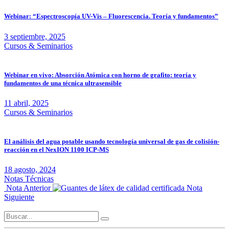
Webinar: “Espectroscopía UV-Vis – Fluorescencia. Teoría y fundamentos”
3 septiembre, 2025
Cursos & Seminarios
Webinar en vivo: Absorción Atómica con horno de grafito: teoría y
fundamentos de una técnica ultrasensible
11 abril, 2025
Cursos & Seminarios
El análisis del agua potable usando tecnología universal de gas de colisión-
reacción en el NexION 1100 ICP-MS
18 agosto, 2024
Notas Técnicas
Nota Anterior
Nota
Siguiente
Search
for: