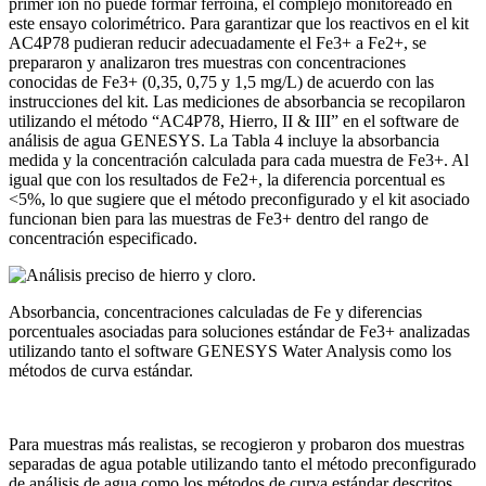
primer ion no puede formar ferroína, el complejo monitoreado en
este ensayo colorimétrico. Para garantizar que los reactivos en el kit
AC4P78 pudieran reducir adecuadamente el Fe3+ a Fe2+, se
prepararon y analizaron tres muestras con concentraciones
conocidas de Fe3+ (0,35, 0,75 y 1,5 mg/L) de acuerdo con las
instrucciones del kit. Las mediciones de absorbancia se recopilaron
utilizando el método “AC4P78, Hierro, II & III” en el software de
análisis de agua GENESYS. La Tabla 4 incluye la absorbancia
medida y la concentración calculada para cada muestra de Fe3+. Al
igual que con los resultados de Fe2+, la diferencia porcentual es
<5%, lo que sugiere que el método preconfigurado y el kit asociado
funcionan bien para las muestras de Fe3+ dentro del rango de
concentración especificado.
Absorbancia, concentraciones calculadas de Fe y diferencias
porcentuales asociadas para soluciones estándar de Fe3+ analizadas
utilizando tanto el software GENESYS Water Analysis como los
métodos de curva estándar.
Para muestras más realistas, se recogieron y probaron dos muestras
separadas de agua potable utilizando tanto el método preconfigurado
de análisis de agua como los métodos de curva estándar descritos