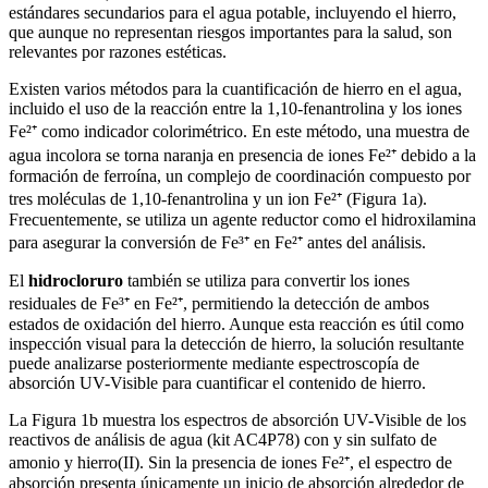
estándares secundarios para el agua potable, incluyendo el hierro,
que aunque no representan riesgos importantes para la salud, son
relevantes por razones estéticas.
Existen varios métodos para la cuantificación de hierro en el agua,
incluido el uso de la reacción entre la 1,10-fenantrolina y los iones
Fe²⁺ como indicador colorimétrico. En este método, una muestra de
agua incolora se torna naranja en presencia de iones Fe²⁺ debido a la
formación de ferroína, un complejo de coordinación compuesto por
tres moléculas de 1,10-fenantrolina y un ion Fe²⁺ (Figura 1a).
Frecuentemente, se utiliza un agente reductor como el hidroxilamina
para asegurar la conversión de Fe³⁺ en Fe²⁺ antes del análisis.
El
hidrocloruro
también se utiliza para convertir los iones
residuales de Fe³⁺ en Fe²⁺, permitiendo la detección de ambos
estados de oxidación del hierro. Aunque esta reacción es útil como
inspección visual para la detección de hierro, la solución resultante
puede analizarse posteriormente mediante espectroscopía de
absorción UV-Visible para cuantificar el contenido de hierro.
La Figura 1b muestra los espectros de absorción UV-Visible de los
reactivos de análisis de agua (kit AC4P78) con y sin sulfato de
amonio y hierro(II). Sin la presencia de iones Fe²⁺, el espectro de
absorción presenta únicamente un inicio de absorción alrededor de