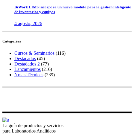
BiWork LIMS incorpora un nuevo módulo para la gestión inteligente
de inventarios y equipos
4 agosto, 2026
Categorías
Cursos & Seminarios
(116)
Destacados
(45)
Destadados 2
(77)
Lanzamientos
(216)
Notas Técnicas
(239)
La guía de productos y servicios
para Laboratorios Analíticos