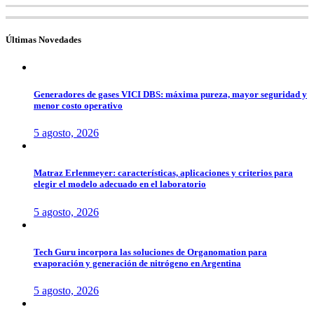
for:
Últimas Novedades
Generadores de gases VICI DBS: máxima pureza, mayor seguridad y
menor costo operativo
5 agosto, 2026
Matraz Erlenmeyer: características, aplicaciones y criterios para
elegir el modelo adecuado en el laboratorio
5 agosto, 2026
Tech Guru incorpora las soluciones de Organomation para
evaporación y generación de nitrógeno en Argentina
5 agosto, 2026