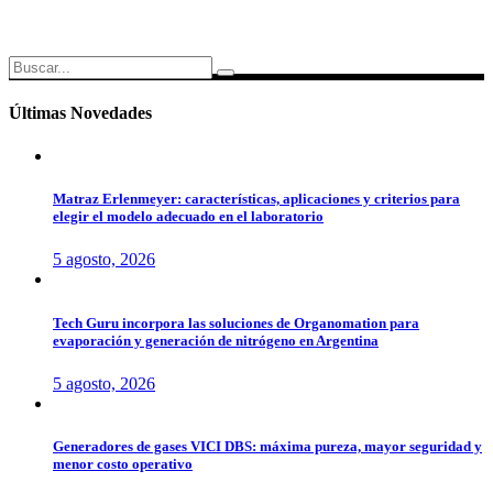
Search
for:
Últimas Novedades
Matraz Erlenmeyer: características, aplicaciones y criterios para
elegir el modelo adecuado en el laboratorio
5 agosto, 2026
Tech Guru incorpora las soluciones de Organomation para
evaporación y generación de nitrógeno en Argentina
5 agosto, 2026
Generadores de gases VICI DBS: máxima pureza, mayor seguridad y
menor costo operativo