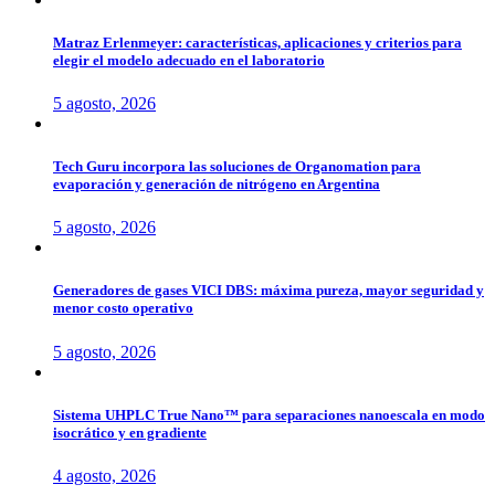
Matraz Erlenmeyer: características, aplicaciones y criterios para
elegir el modelo adecuado en el laboratorio
5 agosto, 2026
Tech Guru incorpora las soluciones de Organomation para
evaporación y generación de nitrógeno en Argentina
5 agosto, 2026
Generadores de gases VICI DBS: máxima pureza, mayor seguridad y
menor costo operativo
5 agosto, 2026
Sistema UHPLC True Nano™ para separaciones nanoescala en modo
isocrático y en gradiente
4 agosto, 2026